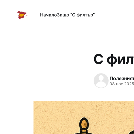
Начало
Защо "С филтър"
С фил
Полезния
08 ное 202