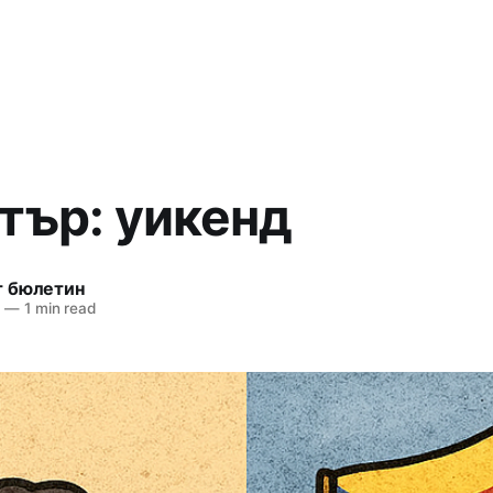
тър: уикенд
т бюлетин
5
—
1 min read