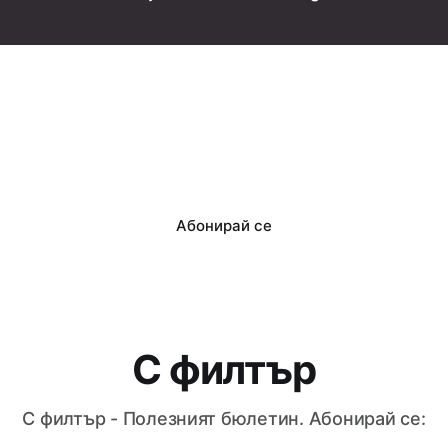
Абонирай се
С филтър
С филтър - Полезният бюлетин. Абонирай се: