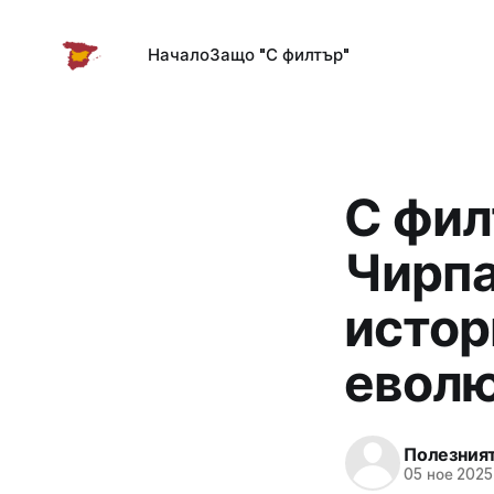
Начало
Защо "С филтър"
С фил
Чирпа
истор
евол
Полезния
05 ное 2025