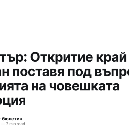
тър: Откритие край
н поставя под въпр
ията на човешката
юция
т бюлетин
—
2 min read